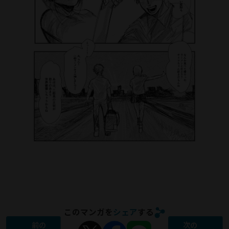
このマンガを
シェア
する
前の
次の