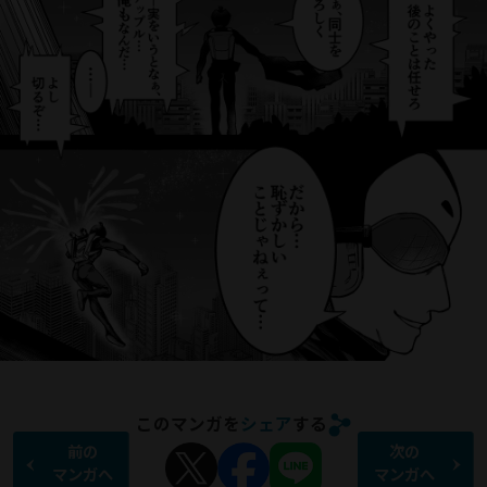
このマンガを
シェア
する
前の
次の
マンガへ
マンガへ