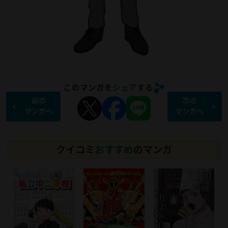
このマンガを
シェア
する
前の
次の
マンガへ
マンガへ
クイコミ
おすすめ
のマンガ